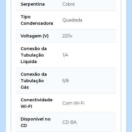
Serpentina
Cobre
Tipo
Quadrada
Condensadora
Voltagem (V)
220v
Conexão da
Tubulação
1/4
Líquida
Conexão da
Tubulação
5/8
Gás
Conectividade
Com Wi-Fi
Wi-FI
Disponível no
CD-BA
CD