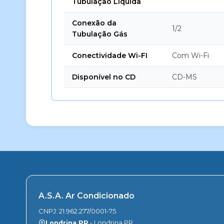
Tubulação Líquida
Conexão da
1/2
Tubulação Gás
Conectividade Wi-FI
Com Wi-Fi
Disponível no CD
CD-MS
A.S.A. Ar Condicionado
CNPJ: 21.962.277/0001-75
Londrina PR
- Londrina PR