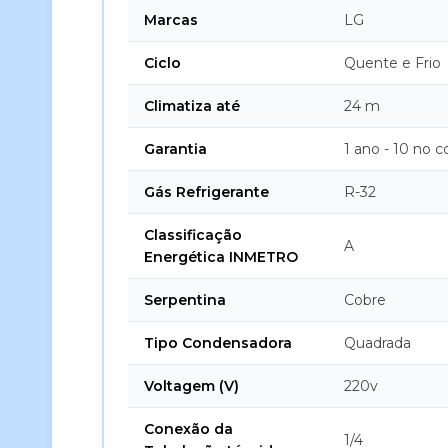
Marcas
LG
Ciclo
Quente e Frio
Climatiza até
24 m
Garantia
1 ano - 10 no 
Gás Refrigerante
R-32
Classificação
A
Energética INMETRO
Serpentina
Cobre
Tipo Condensadora
Quadrada
Voltagem (V)
220v
Conexão da
1/4