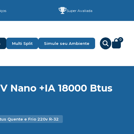
iços
Super Avaliada
0
a
Multi Split
Simule seu Ambiente
UV Nano +IA 18000 Btus
tus Quente e Frio 220v R-32