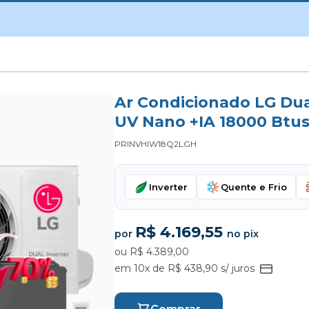
Ar Condicionado LG Dual
UV Nano +IA 18000 Btus
PRINVHIW18Q2LGH
Inverter
Quente e Frio
R$ 4.169,55
por
no pix
ou R$ 4.389,00
em 10x de R$ 438,90 s/ juros