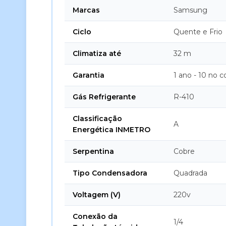
Marcas
Samsung
Ciclo
Quente e Frio
Climatiza até
32 m
Garantia
1 ano - 10 no 
Gás Refrigerante
R-410
Classificação
A
Energética INMETRO
Serpentina
Cobre
Tipo Condensadora
Quadrada
Voltagem (V)
220v
Conexão da
1/4