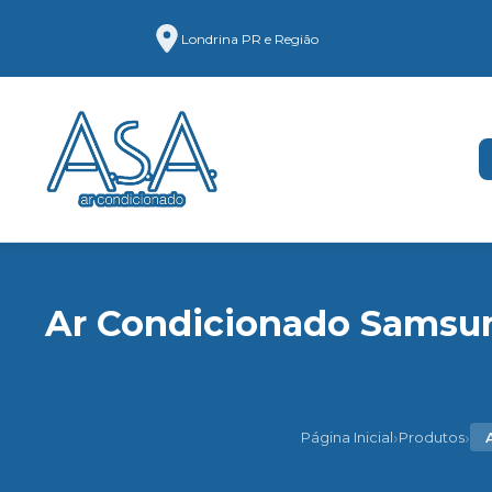
Londrina PR e Região
Ar Condicionado Samsun
›
›
Página Inicial
Produtos