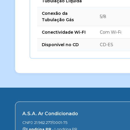
Tubulação Líquida
Conexão da
5/8
Tubulação Gás
Conectividade Wi-FI
Com Wi-Fi
Disponível no CD
CD-ES
A.S.A. Ar Condicionado
CNPJ: 21.962.277/0001-75
Londrina PR
- Londrina PR