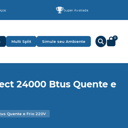
iços
Super Avaliada
0
a
Multi Split
Simule seu Ambiente
ect 24000 Btus Quente e
us Quente e Frio 220V