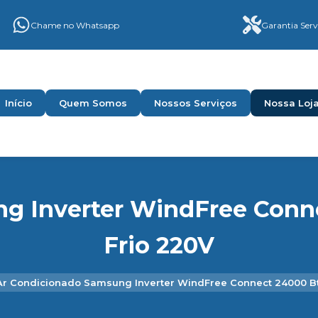
Chame no Whatsapp
Garantia Serv
Início
Quem Somos
Nossos Serviços
Nossa Loj
g Inverter WindFree Conn
Frio 220V
Ar Condicionado Samsung Inverter WindFree Connect 24000 Bt